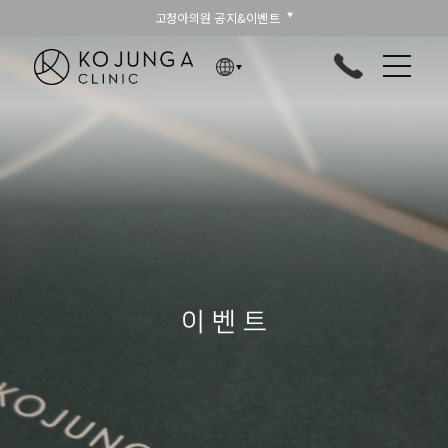
고정아의원 공지&이벤트
이 벤 트