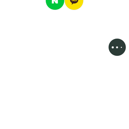
서울특별시 강남구 도산대로 134, 페이토빌딩 11층(논현동)
상호명 : 고정아의원
대표자명 : 고정아
사업자 등록번호 : 841-25-00383
문의 : info@kojungaclinic.co.kr