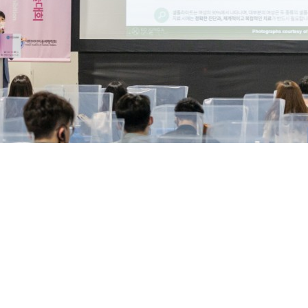
 27차 학술대회 - 판파와(lamb wave) 유도가열(inductive heatin
-바디 프로그램 구성 노하우
-지방분해와 탄력강화 두가지 효과를 극대화하는 방법