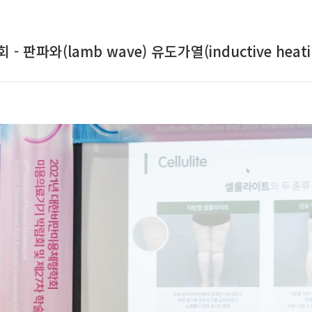
판파와(lamb wave) 유도가열(inductive heat